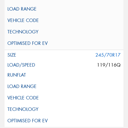
245/70R17
119/116Q